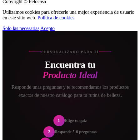
Copyright © Pelocasa
Utilizamos cookies para ofrecerle una mejor experiencia de usuario
en este sitio web.
Política de cookies
Solo las necesarias
Acepto
PERSONALIZADO PARA TI
Encuentra tu
Producto Ideal
Responde unas preguntas y te recomendamos los productos
exactos de nuestro catálogo para tu rutina de belleza.
1
Elige tu quiz
2
Responde 5-6 preguntas