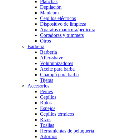
Planchas
Depilación
Manicura
Cepillos eléctricos
Dispositivo de limpieza
Aparatos manicura/pedicura
Cortadoras y trimmers
Otros
Barberia
Barberia
After-shave
Voluminizadores
Aceite para barba
Champú para barba
Tijeras
Accesorios
Peines
Cepillos
Rulos
Espejos
Cepillos térmicos
Rizos
Toallas
Herramientas de peluquería
Adornos