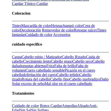
Capilar
Tónico Capilar
Coloracion
Tintes
Mascarilla de color
Henna
champú color
Cera de
color
Decoloración
Removedor de color
Retoque raíces
Tintes
fantasías
Cuidado de color
Accesorios
cuidado especifico
Caspa
Cabello rubio / Matizador
Cabello Rizado
Caida de
cabello
Crecimiento lento
Cabello graso
Cabello seco
Cabello
dañado
puntas abiertas
Frizz
Falta de brillo
Falta de
volumen
Cuero cabelludo sensible
Picazón en el cuero
cabelludo
Irritación del cuero
Cabello teñido
Cabello
rizado
Rotura del cabello
Cabello fino
Cabello quebradizo
Daño
Solar
exceso de sebo
Mal olor en el cuero cabelludo
Tratamientos
Cuidado de color
Botox Capilar
Ampollas
Alisado
Anti-
Edad
Sin Sal
Sin Sulfato