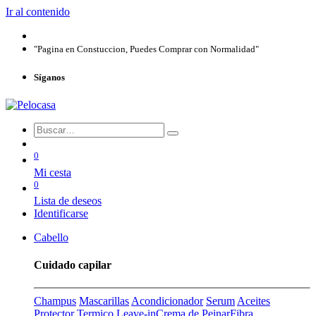
Ir al contenido
"Pagina en Constuccion, Puedes Comprar con Normalidad"
Síganos
0
Mi cesta
0
Lista de deseos
Identificarse
Cabello
Cuidado capilar
Champus
Mascarillas
Acondicionador
Serum
Aceites
Protector Termico
Leave-in
Crema de Peinar
Fibra