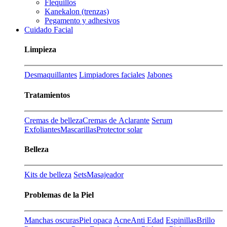
Flequillos
Kanekalon (trenzas)
Pegamento y adhesivos
Cuidado Facial
Limpieza
Desmaquillantes
Limpiadores faciales
Jabones
Tratamientos
Cremas de belleza
Cremas de Aclarante
Serum
Exfoliantes
Mascarillas
Protector solar
Belleza
Kits de belleza
Sets
Masajeador
Problemas de la Piel
Manchas oscuras
Piel opaca
Acne
Anti Edad
Espinillas
Brillo