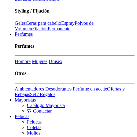
Styling / Fijación
Geles
Ceras para cabello
Espray
Polvos de
Volumen
Fijacion
Permanente
Perfumes
Perfumes
Hombre
Mujeres
Unisex
Otros
Ambientadores
Desodorantes
Perfume en aceite
Ofertas y
Rebajas
Set / Regalos
Mayoristas
Catálogo Mayorista
💬 Contactar
Pelucas
Pelucas
Coletas
Moños