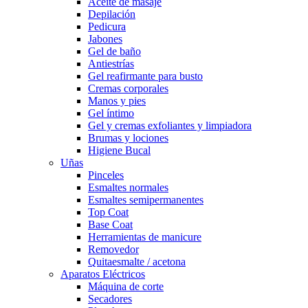
Aceite de masaje
Depilación
Pedicura
Jabones
Gel de baño
Antiestrías
Gel reafirmante para busto
Cremas corporales
Manos y pies
Gel íntimo
Gel y cremas exfoliantes y limpiadora
Brumas y lociones
Higiene Bucal
Uñas
Pinceles
Esmaltes normales
Esmaltes semipermanentes
Top Coat
Base Coat
Herramientas de manicure
Removedor
Quitaesmalte / acetona
Aparatos Eléctricos
Máquina de corte
Secadores