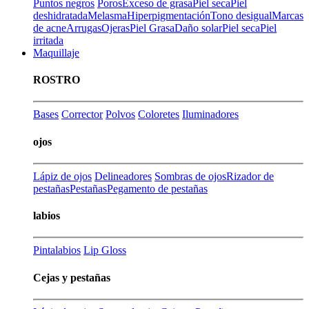
Puntos negros
Poros
Exceso de grasa
Piel seca
Piel
deshidratada
Melasma
Hiperpigmentación
Tono desigual
Marcas
de acne
Arrugas
Ojeras
Piel Grasa
Daño solar
Piel seca
Piel
irritada
Maquillaje
ROSTRO
Bases
Corrector
Polvos
Coloretes
Iluminadores
ojos
Lápiz de ojos
Delineadores
Sombras de ojos
Rizador de
pestañas
Pestañas
Pegamento de pestañas
labios
Pintalabios
Lip Gloss
Cejas y pestañas