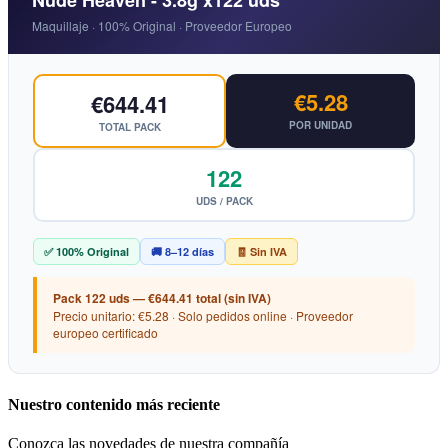
Nude Heaven - 3.8g x122 uds
Maquillaje · 100% Original · Proveedor Europeo
€5.28
€644.41
POR UNIDAD
TOTAL PACK
122
UDS / PACK
✅ 100% Original
🚚 8–12 días
🧾 Sin IVA
Pack 122 uds — €644.41 total (sin IVA)
Precio unitario: €5.28 · Solo pedidos online · Proveedor
europeo certificado
Nuestro contenido más reciente
Conozca las novedades de nuestra compañía