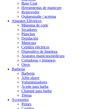
Base Coat
Herramientas de manicure
Removedor
Quitaesmalte / acetona
Aparatos Eléctricos
Máquina de corte
Secadores
Planchas
Depilación
Manicura
Cepillos eléctricos
Dispositivo de limpieza
Aparatos manicura/pedicura
Cortadoras y trimmers
Otros
Barberia
Barberia
After-shave
Voluminizadores
Aceite para barba
Champú para barba
Tijeras
Accesorios
Peines
Cepillos