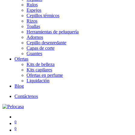
Rulos
Espejos
Cepillos térmicos
Rizos
Toallas
Herramientas de peluquería
Adornos
Cepillo desenredante
Capas de corte
Guantes
Ofertas
Kits de belleza
Kits capilares
Ofertas en perfume
Liquidación
Blog
Contáctenos
0
0