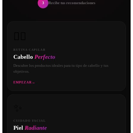
3
Recibe tus recomendaciones
💇‍♀️
RUTINA CAPILAR
Cabello
Perfecto
Descubre los productos ideales para tu tipo de cabello y tus
objetivos.
EMPEZAR
→
✨
CUIDADO FACIAL
Piel
Radiante