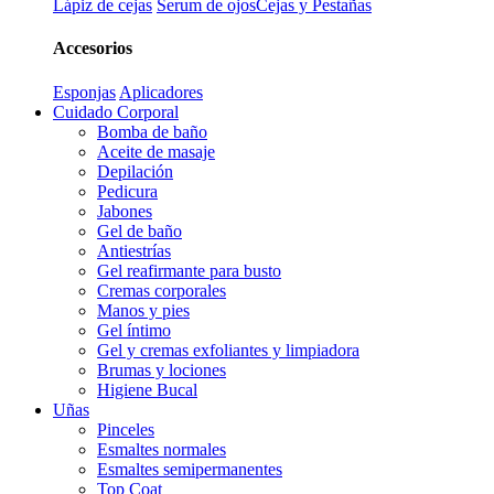
Lápiz de cejas
Serum de ojos
Cejas y Pestañas
Accesorios
Esponjas
Aplicadores
Cuidado Corporal
Bomba de baño
Aceite de masaje
Depilación
Pedicura
Jabones
Gel de baño
Antiestrías
Gel reafirmante para busto
Cremas corporales
Manos y pies
Gel íntimo
Gel y cremas exfoliantes y limpiadora
Brumas y lociones
Higiene Bucal
Uñas
Pinceles
Esmaltes normales
Esmaltes semipermanentes
Top Coat