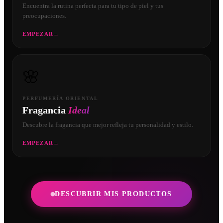
Encuentra la rutina perfecta para tu tipo de piel y tus
preocupaciones.
EMPEZAR
→
🌸
PERFUMERÍA ORIENTAL
Fragancia
Ideal
Descubre la fragancia que mejor refleja tu personalidad y estilo.
EMPEZAR
→
DESCUBRIR MIS PRODUCTOS