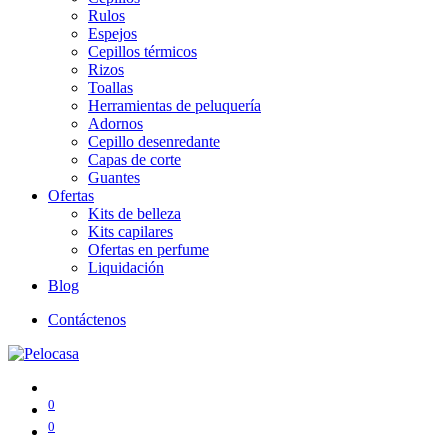
Rulos
Espejos
Cepillos térmicos
Rizos
Toallas
Herramientas de peluquería
Adornos
Cepillo desenredante
Capas de corte
Guantes
Ofertas
Kits de belleza
Kits capilares
Ofertas en perfume
Liquidación
Blog
Contáctenos
0
0