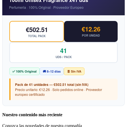
100ml Unisex Fragrance x41 uds
Perfumeria · 100% Original · Proveedor Europeo
€12.26
€502.51
POR UNIDAD
TOTAL PACK
41
UDS / PACK
✅ 100% Original
🚚 8–12 días
🧾 Sin IVA
Pack de 41 unidades — €502.51 total (sin IVA)
Precio unitario: €12.26 · Solo pedidos online · Proveedor
europeo certificado
Nuestro contenido más reciente
Conozca las novedades de nuestra compañía