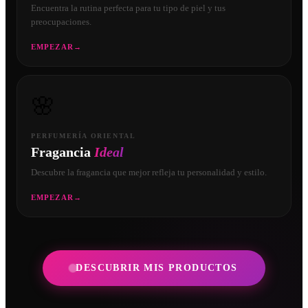
Encuentra la rutina perfecta para tu tipo de piel y tus
preocupaciones.
EMPEZAR
→
🌸
PERFUMERÍA ORIENTAL
Fragancia
Ideal
Descubre la fragancia que mejor refleja tu personalidad y estilo.
EMPEZAR
→
DESCUBRIR MIS PRODUCTOS