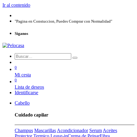
Ir al contenido
"Pagina en Constuccion, Puedes Comprar con Normalidad"
Síganos
0
Mi cesta
0
Lista de deseos
Identificarse
Cabello
Cuidado capilar
Champus
Mascarillas
Acondicionador
Serum
Aceites
Protector Termico
Leave-in
Crema de Peinar
Fibra