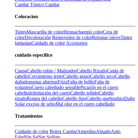
Capilar
Tónico Capilar
Coloracion
Tintes
Mascarilla de color
Henna
champú color
Cera de
color
Decoloración
Removedor de color
Retoque raíces
Tintes
fantasías
Cuidado de color
Accesorios
cuidado especifico
Caspa
Cabello rubio / Matizador
Cabello Rizado
Caida de
cabello
Crecimiento lento
Cabello graso
Cabello seco
Cabello
dañado
puntas abiertas
Frizz
Falta de brillo
Falta de
volumen
Cuero cabelludo sensible
Picazón en el cuero
cabelludo
Irritación del cuero
Cabello teñido
Cabello
rizado
Rotura del cabello
Cabello fino
Cabello quebradizo
Daño
Solar
exceso de sebo
Mal olor en el cuero cabelludo
Tratamientos
Cuidado de color
Botox Capilar
Ampollas
Alisado
Anti-
Edad
Sin Sal
Sin Sulfato