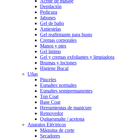
Aceite de masaje
Depilación
Pedicura
Jabones
Gel de baño
Antiestrías
Gel reafirmante para busto
Cremas corporales
Manos y pies
Gel íntimo
Gel y cremas exfoliantes y limpiadora
Brumas y lociones
Higiene Bucal
Uñas
Pinceles
Esmaltes normales
Esmaltes semipermanentes
Top Coat
Base Coat
Herramientas de manicure
Removedor
Quitaesmalte / acetona
Aparatos Eléctricos
Máquina de corte
Secadores