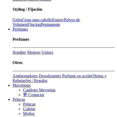
Styling / Fijación
Geles
Ceras para cabello
Espray
Polvos de
Volumen
Fijacion
Permanente
Perfumes
Perfumes
Hombre
Mujeres
Unisex
Otros
Ambientadores
Desodorantes
Perfume en aceite
Ofertas y
Rebajas
Set / Regalos
Mayoristas
Catálogo Mayorista
💬 Contactar
Pelucas
Pelucas
Coletas
Moños