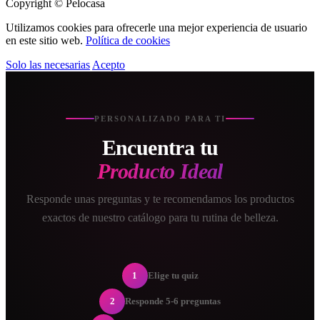
Copyright © Pelocasa
Utilizamos cookies para ofrecerle una mejor experiencia de usuario
en este sitio web.
Política de cookies
Solo las necesarias
Acepto
PERSONALIZADO PARA TI
Encuentra tu
Producto Ideal
Responde unas preguntas y te recomendamos los productos
exactos de nuestro catálogo para tu rutina de belleza.
1
Elige tu quiz
2
Responde 5-6 preguntas