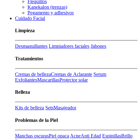
Flequillos
Kanekalon (trenzas)
Pegamento y adhesivos
Cuidado Facial
Limpieza
Desmaquillantes
Limpiadores faciales
Jabones
Tratamientos
Cremas de belleza
Cremas de Aclarante
Serum
Exfoliantes
Mascarillas
Protector solar
Belleza
Kits de belleza
Sets
Masajeador
Problemas de la Piel
Manchas oscuras
Piel opaca
Acne
Anti Edad
Espinillas
Brillo