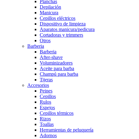
Planchas
Depilación
Manicura
Cepillos eléctricos
Dispositivo de limpieza
Aparatos manicura/pedicura
Cortadoras y trimmers
Otros
Barberia
Barberia
After-shave
Voluminizadores
Aceite para barba
Champú para barba
Tijeras
Accesorios
Peines
Cepillos
Rulos
Espejos
Cepillos térmicos
Rizos
Toallas
Herramientas de peluquería
Adornos