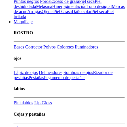
Puntos negros
Poros
Exceso de grasa
Piel seca
Piel
deshidratada
Melasma
Hiperpigmentación
Tono desigual
Marcas
de acne
Arrugas
Ojeras
Piel Grasa
Daño solar
Piel seca
Piel
irritada
Maquillaje
ROSTRO
Bases
Corrector
Polvos
Coloretes
Iluminadores
ojos
Lápiz de ojos
Delineadores
Sombras de ojos
Rizador de
pestañas
Pestañas
Pegamento de pestañas
labios
Pintalabios
Lip Gloss
Cejas y pestañas