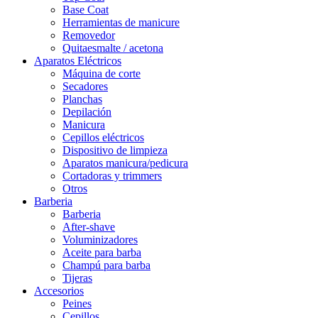
Base Coat
Herramientas de manicure
Removedor
Quitaesmalte / acetona
Aparatos Eléctricos
Máquina de corte
Secadores
Planchas
Depilación
Manicura
Cepillos eléctricos
Dispositivo de limpieza
Aparatos manicura/pedicura
Cortadoras y trimmers
Otros
Barberia
Barberia
After-shave
Voluminizadores
Aceite para barba
Champú para barba
Tijeras
Accesorios
Peines
Cepillos