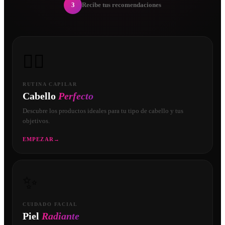
3
Recibe tus recomendaciones
💇‍♀️
RUTINA CAPILAR
Cabello
Perfecto
Descubre los productos ideales para tu tipo de cabello y tus
objetivos.
EMPEZAR
→
✨
CUIDADO FACIAL
Piel
Radiante