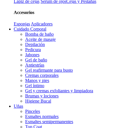
Lápiz de cejas
Serum de ojos
Cejas y Pestañas
Accesorios
Esponjas
Aplicadores
Cuidado Corporal
Bomba de baño
Aceite de masaje
Depilación
Pedicura
Jabones
Gel de baño
Antiestrías
Gel reafirmante para busto
Cremas corporales
Manos y pies
Gel íntimo
Gel y cremas exfoliantes y limpiadora
Brumas y lociones
Higiene Bucal
Uñas
Pinceles
Esmaltes normales
Esmaltes semipermanentes
Top Coat