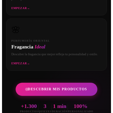
EMPEZAR
→
🌸
PERFUMERÍA ORIENTAL
Fragancia
Ideal
Descubre la fragancia que mejor refleja tu personalidad y estilo.
EMPEZAR
→
DESCUBRIR MIS PRODUCTOS
+1.300
3
1 min
100%
PRODUCTOS
QUIZZES
DURACIÓN
PERSONALIZADO