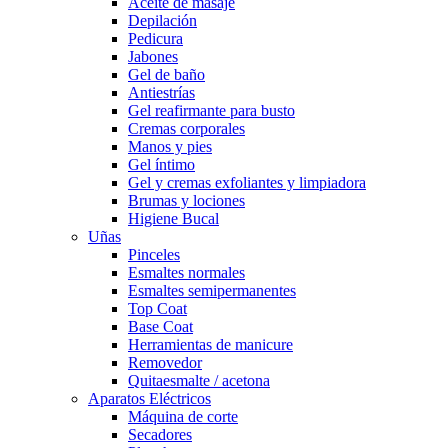
Aceite de masaje
Depilación
Pedicura
Jabones
Gel de baño
Antiestrías
Gel reafirmante para busto
Cremas corporales
Manos y pies
Gel íntimo
Gel y cremas exfoliantes y limpiadora
Brumas y lociones
Higiene Bucal
Uñas
Pinceles
Esmaltes normales
Esmaltes semipermanentes
Top Coat
Base Coat
Herramientas de manicure
Removedor
Quitaesmalte / acetona
Aparatos Eléctricos
Máquina de corte
Secadores