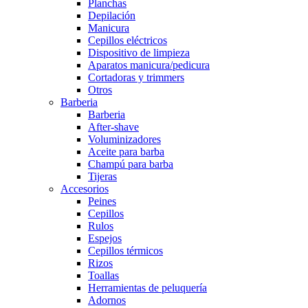
Planchas
Depilación
Manicura
Cepillos eléctricos
Dispositivo de limpieza
Aparatos manicura/pedicura
Cortadoras y trimmers
Otros
Barberia
Barberia
After-shave
Voluminizadores
Aceite para barba
Champú para barba
Tijeras
Accesorios
Peines
Cepillos
Rulos
Espejos
Cepillos térmicos
Rizos
Toallas
Herramientas de peluquería
Adornos