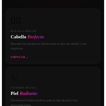
💇‍♀️
RUTINA CAPILAR
Cabello
Perfecto
Descubre los productos ideales para tu tipo de cabello y tus
objetivos.
EMPEZAR
→
✨
CUIDADO FACIAL
Piel
Radiante
Encuentra la rutina perfecta para tu tipo de piel y tus
preocupaciones.