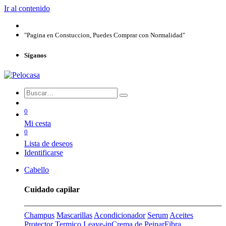
Ir al contenido
"Pagina en Constuccion, Puedes Comprar con Normalidad"
Síganos
0
Mi cesta
0
Lista de deseos
Identificarse
Cabello
Cuidado capilar
Champus
Mascarillas
Acondicionador
Serum
Aceites
Protector Termico
Leave-in
Crema de Peinar
Fibra