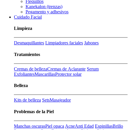
Flequillos
Kanekalon (trenzas)
Pegamento y adhesivos
Cuidado Facial
Limpieza
Desmaquillantes
Limpiadores faciales
Jabones
Tratamientos
Cremas de belleza
Cremas de Aclarante
Serum
Exfoliantes
Mascarillas
Protector solar
Belleza
Kits de belleza
Sets
Masajeador
Problemas de la Piel
Manchas oscuras
Piel opaca
Acne
Anti Edad
Espinillas
Brillo