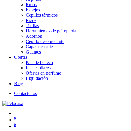
Rulos
Espejos
Cepillos térmicos
Rizos
Toallas
Herramientas de peluquería
Adornos
Cepillo desenredante
Capas de corte
Guantes
Ofertas
Kits de belleza
Kits capilares
Ofertas en perfume
Liquidación
Blog
Contáctenos
0
0