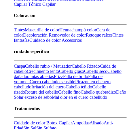
Capilar
Tónico Capilar
Coloracion
Tintes
Mascarilla de color
Henna
champú color
Cera de
color
Decoloración
Removedor de color
Retoque raíces
Tintes
fantasías
Cuidado de color
Accesorios
cuidado especifico
Caspa
Cabello rubio / Matizador
Cabello Rizado
Caida de
cabello
Crecimiento lento
Cabello graso
Cabello seco
Cabello
dañado
puntas abiertas
Frizz
Falta de brillo
Falta de
volumen
Cuero cabelludo sensible
Picazón en el cuero
cabelludo
Irritación del cuero
Cabello teñido
Cabello
rizado
Rotura del cabello
Cabello fino
Cabello quebradizo
Daño
Solar
exceso de sebo
Mal olor en el cuero cabelludo
Tratamientos
Cuidado de color
Botox Capilar
Ampollas
Alisado
Anti-
Edad
Sin Sal
Sin Sulfato