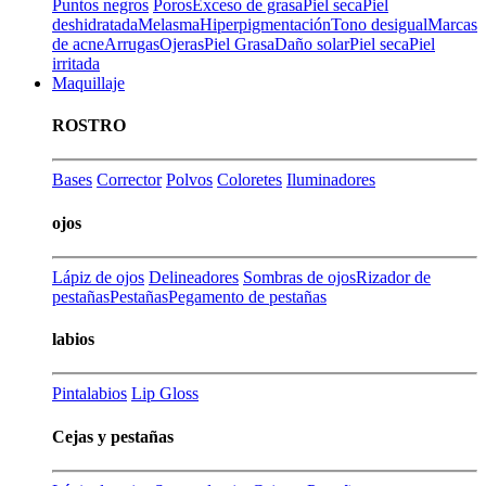
Puntos negros
Poros
Exceso de grasa
Piel seca
Piel
deshidratada
Melasma
Hiperpigmentación
Tono desigual
Marcas
de acne
Arrugas
Ojeras
Piel Grasa
Daño solar
Piel seca
Piel
irritada
Maquillaje
ROSTRO
Bases
Corrector
Polvos
Coloretes
Iluminadores
ojos
Lápiz de ojos
Delineadores
Sombras de ojos
Rizador de
pestañas
Pestañas
Pegamento de pestañas
labios
Pintalabios
Lip Gloss
Cejas y pestañas