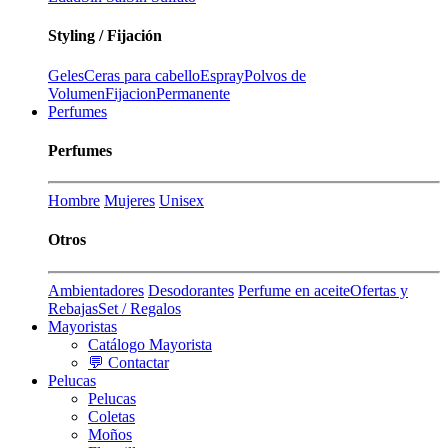
Styling / Fijación
Geles
Ceras para cabello
Espray
Polvos de
Volumen
Fijacion
Permanente
Perfumes
Perfumes
Hombre
Mujeres
Unisex
Otros
Ambientadores
Desodorantes
Perfume en aceite
Ofertas y
Rebajas
Set / Regalos
Mayoristas
Catálogo Mayorista
💬 Contactar
Pelucas
Pelucas
Coletas
Moños