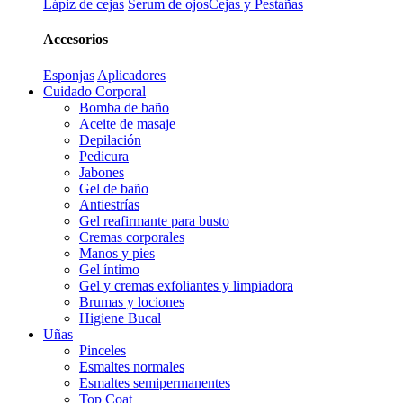
Lápiz de cejas
Serum de ojos
Cejas y Pestañas
Accesorios
Esponjas
Aplicadores
Cuidado Corporal
Bomba de baño
Aceite de masaje
Depilación
Pedicura
Jabones
Gel de baño
Antiestrías
Gel reafirmante para busto
Cremas corporales
Manos y pies
Gel íntimo
Gel y cremas exfoliantes y limpiadora
Brumas y lociones
Higiene Bucal
Uñas
Pinceles
Esmaltes normales
Esmaltes semipermanentes
Top Coat