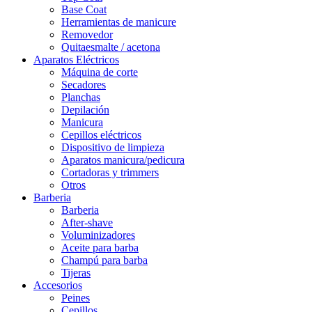
Base Coat
Herramientas de manicure
Removedor
Quitaesmalte / acetona
Aparatos Eléctricos
Máquina de corte
Secadores
Planchas
Depilación
Manicura
Cepillos eléctricos
Dispositivo de limpieza
Aparatos manicura/pedicura
Cortadoras y trimmers
Otros
Barberia
Barberia
After-shave
Voluminizadores
Aceite para barba
Champú para barba
Tijeras
Accesorios
Peines
Cepillos