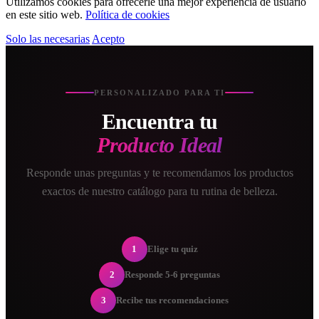
Utilizamos cookies para ofrecerle una mejor experiencia de usuario
en este sitio web.
Política de cookies
Solo las necesarias
Acepto
PERSONALIZADO PARA TI
Encuentra tu
Producto Ideal
Responde unas preguntas y te recomendamos los productos
exactos de nuestro catálogo para tu rutina de belleza.
1
Elige tu quiz
2
Responde 5-6 preguntas
3
Recibe tus recomendaciones