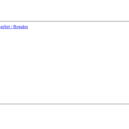
jas
Set / Regalos