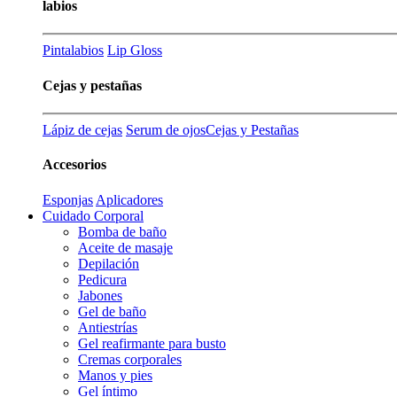
labios
Pintalabios
Lip Gloss
Cejas y pestañas
Lápiz de cejas
Serum de ojos
Cejas y Pestañas
Accesorios
Esponjas
Aplicadores
Cuidado Corporal
Bomba de baño
Aceite de masaje
Depilación
Pedicura
Jabones
Gel de baño
Antiestrías
Gel reafirmante para busto
Cremas corporales
Manos y pies
Gel íntimo