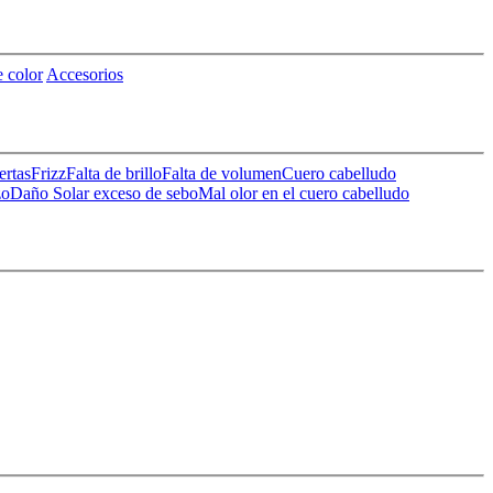
 color
Accesorios
ertas
Frizz
Falta de brillo
Falta de volumen
Cuero cabelludo
zo
Daño Solar
exceso de sebo
Mal olor en el cuero cabelludo