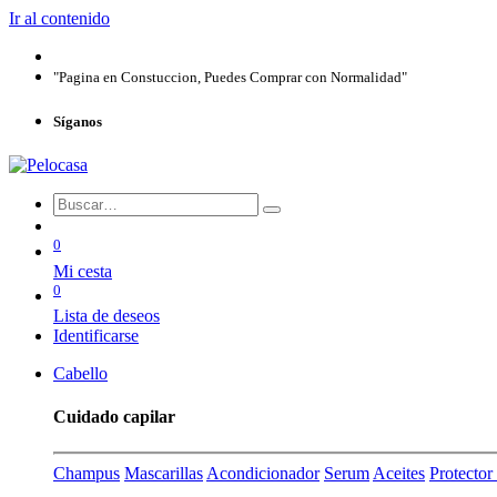
Ir al contenido
"Pagina en Constuccion, Puedes Comprar con Normalidad"
Síganos
0
Mi cesta
0
Lista de deseos
Identificarse
Cabello
Cuidado capilar
Champus
Mascarillas
Acondicionador
Serum
Aceites
Protecto