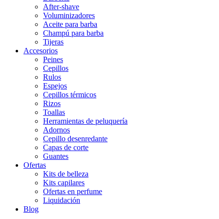
After-shave
Voluminizadores
Aceite para barba
Champú para barba
Tijeras
Accesorios
Peines
Cepillos
Rulos
Espejos
Cepillos térmicos
Rizos
Toallas
Herramientas de peluquería
Adornos
Cepillo desenredante
Capas de corte
Guantes
Ofertas
Kits de belleza
Kits capilares
Ofertas en perfume
Liquidación
Blog