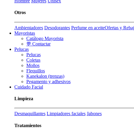
Hombre
Mujeres
Unisex
Otros
Ambientadores
Desodorantes
Perfume en aceite
Ofertas y Reba
Mayoristas
Catálogo Mayorista
💬 Contactar
Pelucas
Pelucas
Coletas
Moños
Flequillos
Kanekalon (trenzas)
Pegamento y adhesivos
Cuidado Facial
Limpieza
Desmaquillantes
Limpiadores faciales
Jabones
Tratamientos