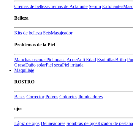
Cremas de belleza
Cremas de Aclarante
Serum
Exfoliantes
Masca
Belleza
Kits de belleza
Sets
Masajeador
Problemas de la Piel
Manchas oscuras
Piel opaca
Acne
Anti Edad
Espinillas
Brillo
Pu
Grasa
Daño solar
Piel seca
Piel irritada
Maquillaje
ROSTRO
Bases
Corrector
Polvos
Coloretes
Iluminadores
ojos
Lápiz de ojos
Delineadores
Sombras de ojos
Rizador de pestaña