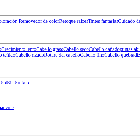
loración
Removedor de color
Retoque raíces
Tintes fantasías
Cuidado de
o
Crecimiento lento
Cabello graso
Cabello seco
Cabello dañado
puntas abi
o teñido
Cabello rizado
Rotura del cabello
Cabello fino
Cabello quebradi
 Sal
Sin Sulfato
anente