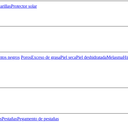
rillas
Protector solar
ntos negros
Poros
Exceso de grasa
Piel seca
Piel deshidratada
Melasma
Hi
s
Pestañas
Pegamento de pestañas