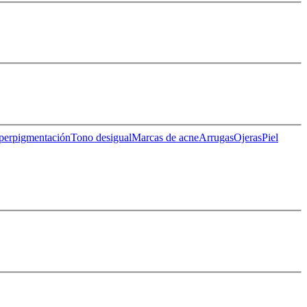
perpigmentación
Tono desigual
Marcas de acne
Arrugas
Ojeras
Piel