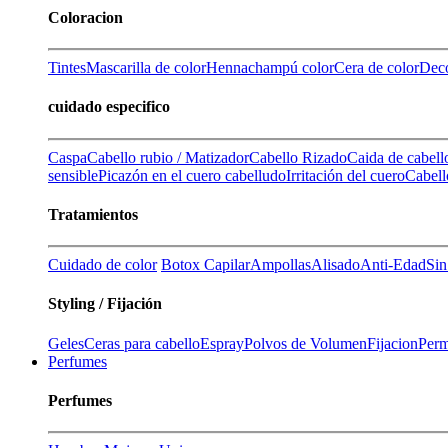
Coloracion
Tintes
Mascarilla de color
Henna
champú color
Cera de color
Deco
cuidado especifico
Caspa
Cabello rubio / Matizador
Cabello Rizado
Caida de cabell
sensible
Picazón en el cuero cabelludo
Irritación del cuero
Cabell
Tratamientos
Cuidado de color
Botox Capilar
Ampollas
Alisado
Anti-Edad
Sin
Styling / Fijación
Geles
Ceras para cabello
Espray
Polvos de Volumen
Fijacion
Perm
Perfumes
Perfumes