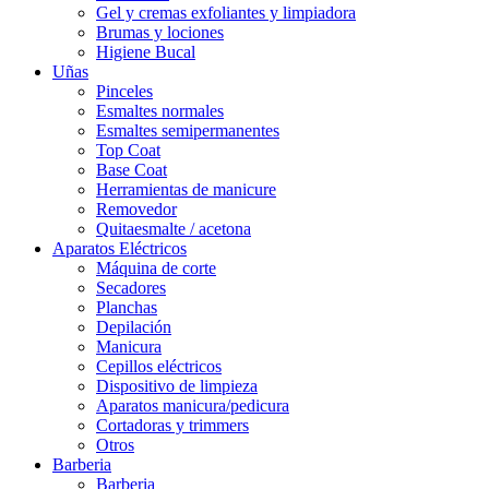
Gel y cremas exfoliantes y limpiadora
Brumas y lociones
Higiene Bucal
Uñas
Pinceles
Esmaltes normales
Esmaltes semipermanentes
Top Coat
Base Coat
Herramientas de manicure
Removedor
Quitaesmalte / acetona
Aparatos Eléctricos
Máquina de corte
Secadores
Planchas
Depilación
Manicura
Cepillos eléctricos
Dispositivo de limpieza
Aparatos manicura/pedicura
Cortadoras y trimmers
Otros
Barberia
Barberia