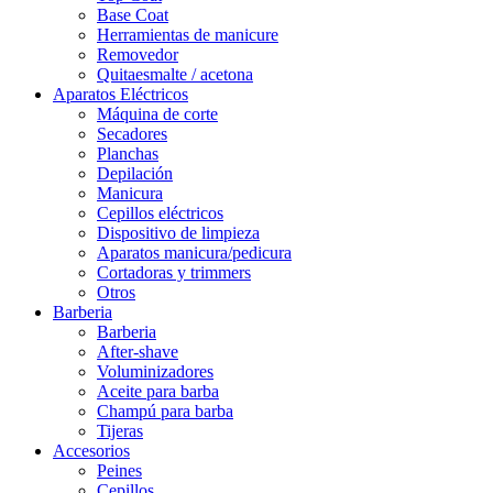
Base Coat
Herramientas de manicure
Removedor
Quitaesmalte / acetona
Aparatos Eléctricos
Máquina de corte
Secadores
Planchas
Depilación
Manicura
Cepillos eléctricos
Dispositivo de limpieza
Aparatos manicura/pedicura
Cortadoras y trimmers
Otros
Barberia
Barberia
After-shave
Voluminizadores
Aceite para barba
Champú para barba
Tijeras
Accesorios
Peines
Cepillos