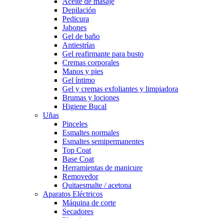
Aceite de masaje
Depilación
Pedicura
Jabones
Gel de baño
Antiestrías
Gel reafirmante para busto
Cremas corporales
Manos y pies
Gel íntimo
Gel y cremas exfoliantes y limpiadora
Brumas y lociones
Higiene Bucal
Uñas
Pinceles
Esmaltes normales
Esmaltes semipermanentes
Top Coat
Base Coat
Herramientas de manicure
Removedor
Quitaesmalte / acetona
Aparatos Eléctricos
Máquina de corte
Secadores