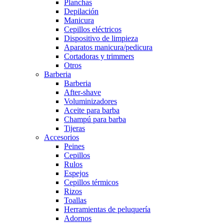
Planchas
Depilación
Manicura
Cepillos eléctricos
Dispositivo de limpieza
Aparatos manicura/pedicura
Cortadoras y trimmers
Otros
Barberia
Barberia
After-shave
Voluminizadores
Aceite para barba
Champú para barba
Tijeras
Accesorios
Peines
Cepillos
Rulos
Espejos
Cepillos térmicos
Rizos
Toallas
Herramientas de peluquería
Adornos