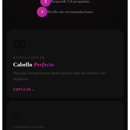
2
Responde 5-6 preguntas
3
Recibe tus recomendaciones
💇‍♀️
RUTINA CAPILAR
Cabello
Perfecto
Descubre los productos ideales para tu tipo de cabello y tus
objetivos.
EMPEZAR
→
✨
CUIDADO FACIAL