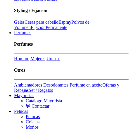
Styling / Fijación
Geles
Ceras para cabello
Espray
Polvos de
Volumen
Fijacion
Permanente
Perfumes
Perfumes
Hombre
Mujeres
Unisex
Otros
Ambientadores
Desodorantes
Perfume en aceite
Ofertas y
Rebajas
Set / Regalos
Mayoristas
Catálogo Mayorista
💬 Contactar
Pelucas
Pelucas
Coletas
Moños