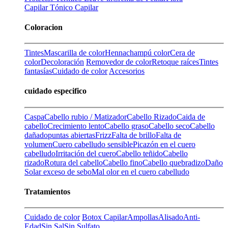
Capilar
Tónico Capilar
Coloracion
Tintes
Mascarilla de color
Henna
champú color
Cera de
color
Decoloración
Removedor de color
Retoque raíces
Tintes
fantasías
Cuidado de color
Accesorios
cuidado especifico
Caspa
Cabello rubio / Matizador
Cabello Rizado
Caida de
cabello
Crecimiento lento
Cabello graso
Cabello seco
Cabello
dañado
puntas abiertas
Frizz
Falta de brillo
Falta de
volumen
Cuero cabelludo sensible
Picazón en el cuero
cabelludo
Irritación del cuero
Cabello teñido
Cabello
rizado
Rotura del cabello
Cabello fino
Cabello quebradizo
Daño
Solar
exceso de sebo
Mal olor en el cuero cabelludo
Tratamientos
Cuidado de color
Botox Capilar
Ampollas
Alisado
Anti-
Edad
Sin Sal
Sin Sulfato