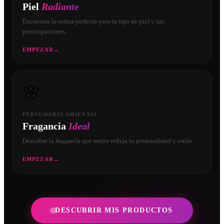
Piel
Radiante
Encuentra la rutina perfecta para tu tipo de piel y tus
preocupaciones.
EMPEZAR
→
🌸
PERFUMERÍA ORIENTAL
Fragancia
Ideal
Descubre la fragancia que mejor refleja tu personalidad y estilo.
EMPEZAR
→
DESCUBRIR MIS PRODUCTOS