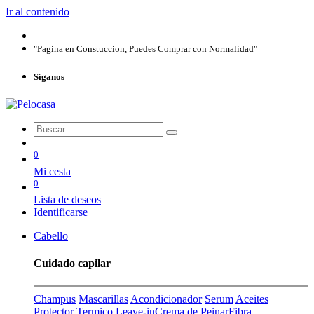
Ir al contenido
"Pagina en Constuccion, Puedes Comprar con Normalidad"
Síganos
0
Mi cesta
0
Lista de deseos
Identificarse
Cabello
Cuidado capilar
Champus
Mascarillas
Acondicionador
Serum
Aceites
Protector Termico
Leave-in
Crema de Peinar
Fibra