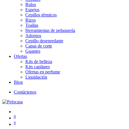
Rulos
Espejos
Cepillos térmicos
Rizos
Toallas
Herramientas de peluquería
Adornos
Cepillo desenredante
Capas de corte
Guantes
Ofertas
Kits de belleza
Kits capilares
Ofertas en perfume
Liquidación
Blog
Contáctenos
0
0