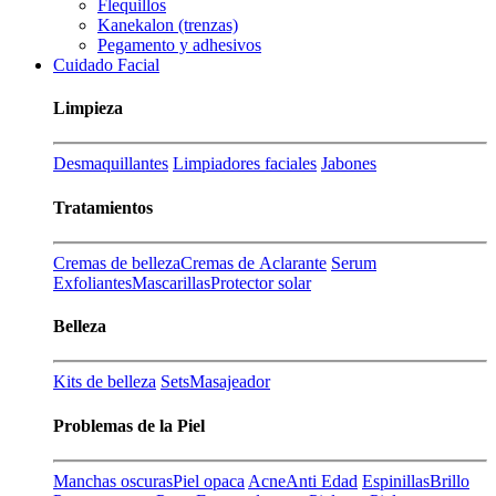
Flequillos
Kanekalon (trenzas)
Pegamento y adhesivos
Cuidado Facial
Limpieza
Desmaquillantes
Limpiadores faciales
Jabones
Tratamientos
Cremas de belleza
Cremas de Aclarante
Serum
Exfoliantes
Mascarillas
Protector solar
Belleza
Kits de belleza
Sets
Masajeador
Problemas de la Piel
Manchas oscuras
Piel opaca
Acne
Anti Edad
Espinillas
Brillo