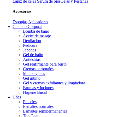
Lápiz de cejas
Serum de ojos
Cejas y Pestañas
Accesorios
Esponjas
Aplicadores
Cuidado Corporal
Bomba de baño
Aceite de masaje
Depilación
Pedicura
Jabones
Gel de baño
Antiestrías
Gel reafirmante para busto
Cremas corporales
Manos y pies
Gel íntimo
Gel y cremas exfoliantes y limpiadora
Brumas y lociones
Higiene Bucal
Uñas
Pinceles
Esmaltes normales
Esmaltes semipermanentes
Top Coat