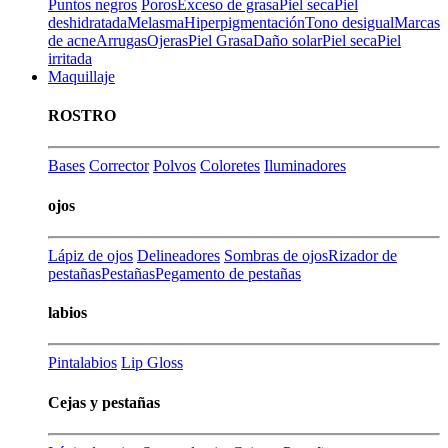
Puntos negros
Poros
Exceso de grasa
Piel seca
Piel
deshidratada
Melasma
Hiperpigmentación
Tono desigual
Marcas
de acne
Arrugas
Ojeras
Piel Grasa
Daño solar
Piel seca
Piel
irritada
Maquillaje
ROSTRO
Bases
Corrector
Polvos
Coloretes
Iluminadores
ojos
Lápiz de ojos
Delineadores
Sombras de ojos
Rizador de
pestañas
Pestañas
Pegamento de pestañas
labios
Pintalabios
Lip Gloss
Cejas y pestañas