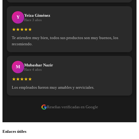
Yeiza Giménez
Y
Hace 3 años
★★★★★
Te atienden muy bien, todos sus productos son muy buenos, los
recomiendo.
Mubashar Nazir
M
Hace 4 años
★★★★★
Los empleados fueron muy amables y serviciales.
Reseñas verificadas en Google
Enlaces útiles