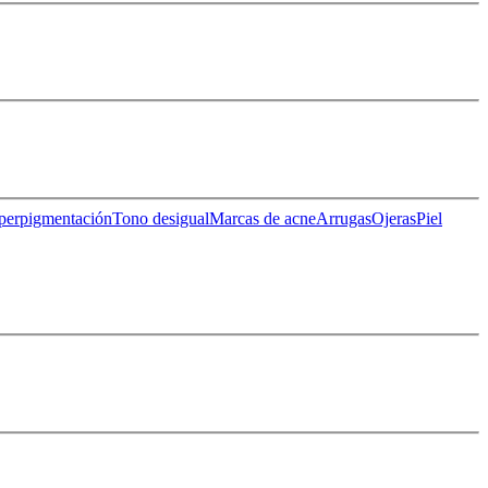
perpigmentación
Tono desigual
Marcas de acne
Arrugas
Ojeras
Piel