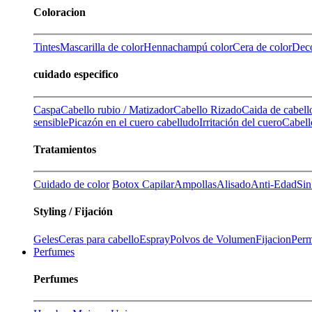
Coloracion
Tintes
Mascarilla de color
Henna
champú color
Cera de color
Deco
cuidado especifico
Caspa
Cabello rubio / Matizador
Cabello Rizado
Caida de cabell
sensible
Picazón en el cuero cabelludo
Irritación del cuero
Cabell
Tratamientos
Cuidado de color
Botox Capilar
Ampollas
Alisado
Anti-Edad
Sin
Styling / Fijación
Geles
Ceras para cabello
Espray
Polvos de Volumen
Fijacion
Perm
Perfumes
Perfumes