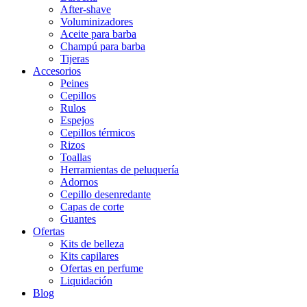
After-shave
Voluminizadores
Aceite para barba
Champú para barba
Tijeras
Accesorios
Peines
Cepillos
Rulos
Espejos
Cepillos térmicos
Rizos
Toallas
Herramientas de peluquería
Adornos
Cepillo desenredante
Capas de corte
Guantes
Ofertas
Kits de belleza
Kits capilares
Ofertas en perfume
Liquidación
Blog