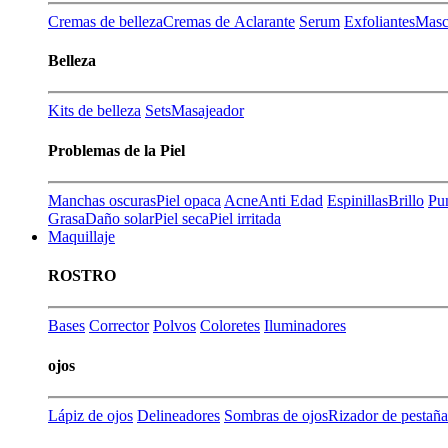
Cremas de belleza
Cremas de Aclarante
Serum
Exfoliantes
Masca
Belleza
Kits de belleza
Sets
Masajeador
Problemas de la Piel
Manchas oscuras
Piel opaca
Acne
Anti Edad
Espinillas
Brillo
Pu
Grasa
Daño solar
Piel seca
Piel irritada
Maquillaje
ROSTRO
Bases
Corrector
Polvos
Coloretes
Iluminadores
ojos
Lápiz de ojos
Delineadores
Sombras de ojos
Rizador de pestaña