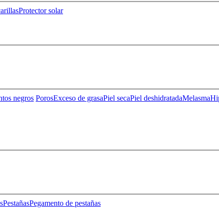
rillas
Protector solar
ntos negros
Poros
Exceso de grasa
Piel seca
Piel deshidratada
Melasma
Hi
s
Pestañas
Pegamento de pestañas