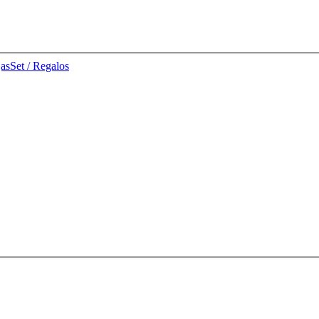
jas
Set / Regalos