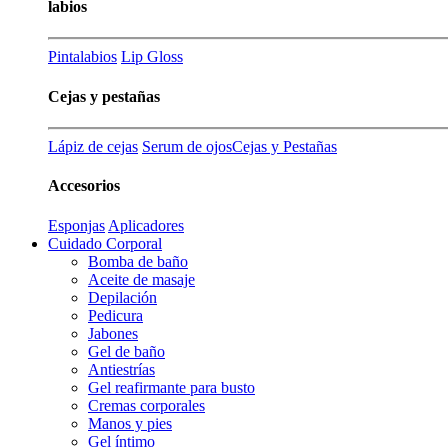
labios
Pintalabios
Lip Gloss
Cejas y pestañas
Lápiz de cejas
Serum de ojos
Cejas y Pestañas
Accesorios
Esponjas
Aplicadores
Cuidado Corporal
Bomba de baño
Aceite de masaje
Depilación
Pedicura
Jabones
Gel de baño
Antiestrías
Gel reafirmante para busto
Cremas corporales
Manos y pies
Gel íntimo