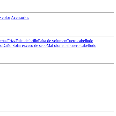
 color
Accesorios
ertas
Frizz
Falta de brillo
Falta de volumen
Cuero cabelludo
zo
Daño Solar
exceso de sebo
Mal olor en el cuero cabelludo