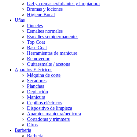
Gel y cremas exfoliantes y limpiadora
Brumas y lociones
Higiene Bucal
Uñas
Pinceles
Esmaltes normales
Esmaltes semipermanentes
Top Coat
Base Coat
Herramientas de manicure
Removedor
Quitaesmalte / acetona
Aparatos Eléctricos
Máquina de corte
Secadores
Planchas
Depilación
Manicura
Cepillos eléctricos
Dispositivo de limpieza
Aparatos manicura/pedicura
Cortadoras y trimmers
Otros
Barberia
Barberia