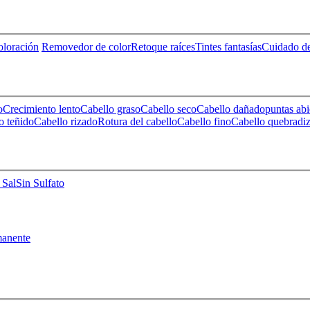
loración
Removedor de color
Retoque raíces
Tintes fantasías
Cuidado de
o
Crecimiento lento
Cabello graso
Cabello seco
Cabello dañado
puntas abi
o teñido
Cabello rizado
Rotura del cabello
Cabello fino
Cabello quebradi
 Sal
Sin Sulfato
anente