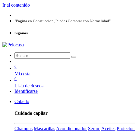
Ir al contenido
"Pagina en Constuccion, Puedes Comprar con Normalidad"
Síganos
0
Mi cesta
0
Lista de deseos
Identificarse
Cabello
Cuidado capilar
Champus
Mascarillas
Acondicionador
Serum
Aceites
Protecto