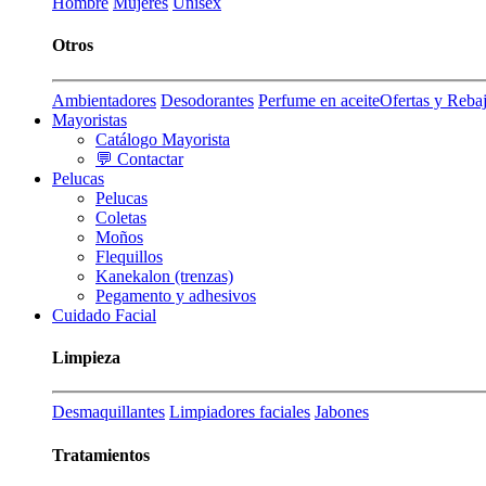
Hombre
Mujeres
Unisex
Otros
Ambientadores
Desodorantes
Perfume en aceite
Ofertas y Reba
Mayoristas
Catálogo Mayorista
💬 Contactar
Pelucas
Pelucas
Coletas
Moños
Flequillos
Kanekalon (trenzas)
Pegamento y adhesivos
Cuidado Facial
Limpieza
Desmaquillantes
Limpiadores faciales
Jabones
Tratamientos