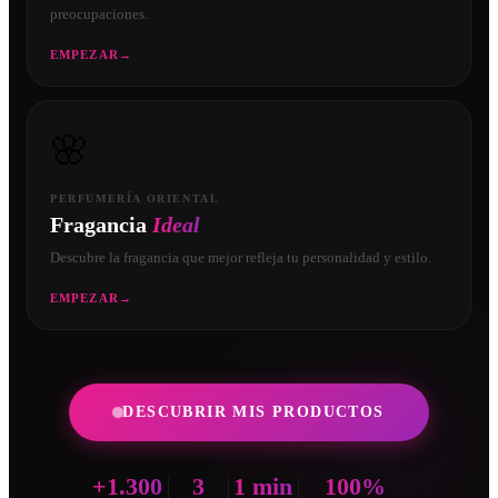
preocupaciones.
EMPEZAR
→
🌸
PERFUMERÍA ORIENTAL
Fragancia
Ideal
Descubre la fragancia que mejor refleja tu personalidad y estilo.
EMPEZAR
→
DESCUBRIR MIS PRODUCTOS
+1.300
3
1 min
100%