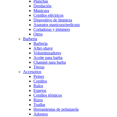
Planchas
Depilación
Manicura
Cepillos eléctricos
Dispositivo de limpieza
Aparatos manicura/pedicura
Cortadoras y trimmers
Otros
Barberia
Barberia
After-shave
Voluminizadores
Aceite para barba
Champú para barba
Tijeras
Accesorios
Peines
Cepillos
Rulos
Espejos
Cepillos térmicos
Rizos
Toallas
Herramientas de peluquería
Adornos