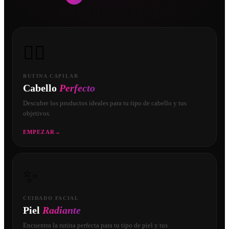
💇‍♀️
RUTINA CAPILAR
Cabello
Perfecto
Descubre los productos ideales para tu tipo de cabello y tus
objetivos.
EMPEZAR
→
✨
CUIDADO FACIAL
Piel
Radiante
Encuentra la rutina perfecta para tu tipo de piel y tus