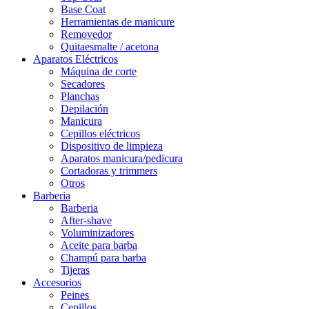
Base Coat
Herramientas de manicure
Removedor
Quitaesmalte / acetona
Aparatos Eléctricos
Máquina de corte
Secadores
Planchas
Depilación
Manicura
Cepillos eléctricos
Dispositivo de limpieza
Aparatos manicura/pedicura
Cortadoras y trimmers
Otros
Barberia
Barberia
After-shave
Voluminizadores
Aceite para barba
Champú para barba
Tijeras
Accesorios
Peines
Cepillos