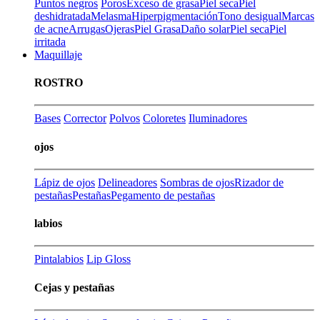
Puntos negros
Poros
Exceso de grasa
Piel seca
Piel
deshidratada
Melasma
Hiperpigmentación
Tono desigual
Marcas
de acne
Arrugas
Ojeras
Piel Grasa
Daño solar
Piel seca
Piel
irritada
Maquillaje
ROSTRO
Bases
Corrector
Polvos
Coloretes
Iluminadores
ojos
Lápiz de ojos
Delineadores
Sombras de ojos
Rizador de
pestañas
Pestañas
Pegamento de pestañas
labios
Pintalabios
Lip Gloss
Cejas y pestañas