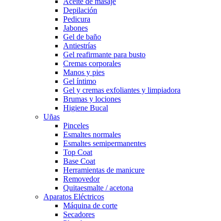
Aceite de masaje
Depilación
Pedicura
Jabones
Gel de baño
Antiestrías
Gel reafirmante para busto
Cremas corporales
Manos y pies
Gel íntimo
Gel y cremas exfoliantes y limpiadora
Brumas y lociones
Higiene Bucal
Uñas
Pinceles
Esmaltes normales
Esmaltes semipermanentes
Top Coat
Base Coat
Herramientas de manicure
Removedor
Quitaesmalte / acetona
Aparatos Eléctricos
Máquina de corte
Secadores