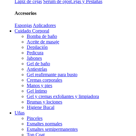
Lápiz de cejas
Serum de ojos
Cejas y Pestañas
Accesorios
Esponjas
Aplicadores
Cuidado Corporal
Bomba de baño
Aceite de masaje
Depilación
Pedicura
Jabones
Gel de baño
Antiestrías
Gel reafirmante para busto
Cremas corporales
Manos y pies
Gel íntimo
Gel y cremas exfoliantes y limpiadora
Brumas y lociones
Higiene Bucal
Uñas
Pinceles
Esmaltes normales
Esmaltes semipermanentes
Top Coat