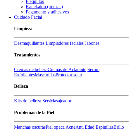
Flequillos
Kanekalon (trenzas)
Pegamento y adhesivos
Cuidado Facial
Limpieza
Desmaquillantes
Limpiadores faciales
Jabones
Tratamientos
Cremas de belleza
Cremas de Aclarante
Serum
Exfoliantes
Mascarillas
Protector solar
Belleza
Kits de belleza
Sets
Masajeador
Problemas de la Piel
Manchas oscuras
Piel opaca
Acne
Anti Edad
Espinillas
Brillo