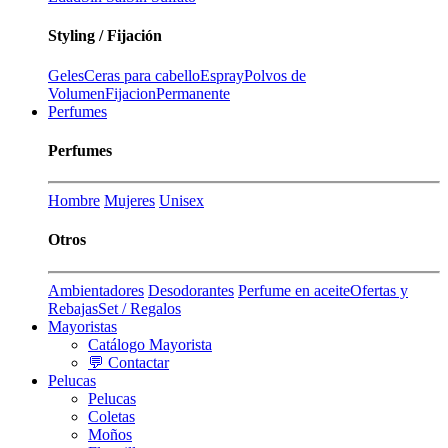
Styling / Fijación
Geles
Ceras para cabello
Espray
Polvos de
Volumen
Fijacion
Permanente
Perfumes
Perfumes
Hombre
Mujeres
Unisex
Otros
Ambientadores
Desodorantes
Perfume en aceite
Ofertas y
Rebajas
Set / Regalos
Mayoristas
Catálogo Mayorista
💬 Contactar
Pelucas
Pelucas
Coletas
Moños