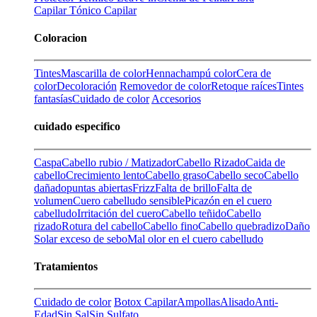
Capilar
Tónico Capilar
Coloracion
Tintes
Mascarilla de color
Henna
champú color
Cera de
color
Decoloración
Removedor de color
Retoque raíces
Tintes
fantasías
Cuidado de color
Accesorios
cuidado especifico
Caspa
Cabello rubio / Matizador
Cabello Rizado
Caida de
cabello
Crecimiento lento
Cabello graso
Cabello seco
Cabello
dañado
puntas abiertas
Frizz
Falta de brillo
Falta de
volumen
Cuero cabelludo sensible
Picazón en el cuero
cabelludo
Irritación del cuero
Cabello teñido
Cabello
rizado
Rotura del cabello
Cabello fino
Cabello quebradizo
Daño
Solar
exceso de sebo
Mal olor en el cuero cabelludo
Tratamientos
Cuidado de color
Botox Capilar
Ampollas
Alisado
Anti-
Edad
Sin Sal
Sin Sulfato