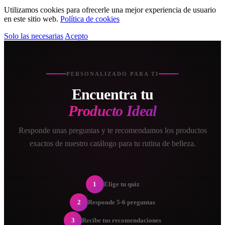
Utilizamos cookies para ofrecerle una mejor experiencia de usuario
en este sitio web.
Política de cookies
Solo las necesarias
Acepto
PERSONALIZADO PARA TI
Encuentra tu
Producto Ideal
Responde unas preguntas y te recomendamos los productos
exactos de nuestro catálogo para tu rutina de belleza.
1
Elige tu quiz
2
Responde 5-6 preguntas
3
Recibe tus recomendaciones