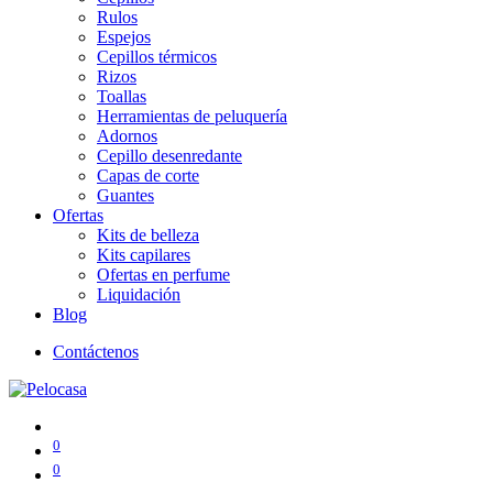
Rulos
Espejos
Cepillos térmicos
Rizos
Toallas
Herramientas de peluquería
Adornos
Cepillo desenredante
Capas de corte
Guantes
Ofertas
Kits de belleza
Kits capilares
Ofertas en perfume
Liquidación
Blog
Contáctenos
0
0