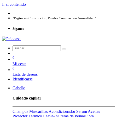
Ir al contenido
"Pagina en Constuccion, Puedes Comprar con Normalidad"
Síganos
0
Mi cesta
0
Lista de deseos
Identificarse
Cabello
Cuidado capilar
Champus
Mascarillas
Acondicionador
Serum
Aceites
Protector Termico
Leave-in
Crema de Peinar
Fibra