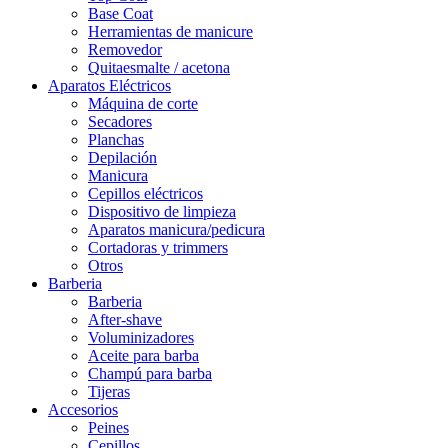
Base Coat
Herramientas de manicure
Removedor
Quitaesmalte / acetona
Aparatos Eléctricos
Máquina de corte
Secadores
Planchas
Depilación
Manicura
Cepillos eléctricos
Dispositivo de limpieza
Aparatos manicura/pedicura
Cortadoras y trimmers
Otros
Barberia
Barberia
After-shave
Voluminizadores
Aceite para barba
Champú para barba
Tijeras
Accesorios
Peines
Cepillos