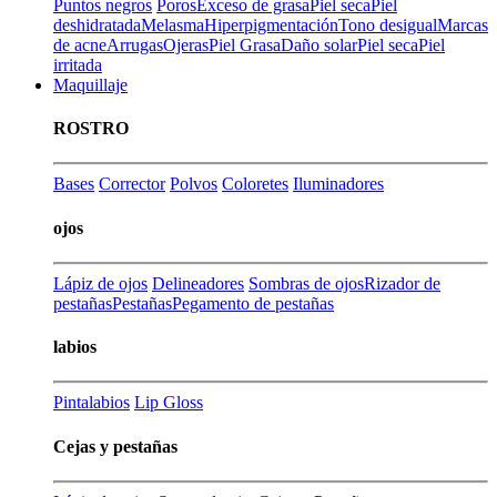
Puntos negros
Poros
Exceso de grasa
Piel seca
Piel
deshidratada
Melasma
Hiperpigmentación
Tono desigual
Marcas
de acne
Arrugas
Ojeras
Piel Grasa
Daño solar
Piel seca
Piel
irritada
Maquillaje
ROSTRO
Bases
Corrector
Polvos
Coloretes
Iluminadores
ojos
Lápiz de ojos
Delineadores
Sombras de ojos
Rizador de
pestañas
Pestañas
Pegamento de pestañas
labios
Pintalabios
Lip Gloss
Cejas y pestañas