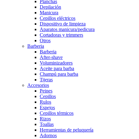
Planchas
Depilación
Manicura
Cepillos eléctricos
Dispositivo de limpieza
Aparatos manicura/pedicura
Cortadoras y trimmers
Otros
Barberia
Barberia
After-shave
Voluminizadores
Aceite para barba
Champú para barba
Tijeras
Accesorios
Peines
Cepillos
Rulos
Espejos
Cepillos térmicos
Rizos
Toallas
Herramientas de peluquería
Adornos