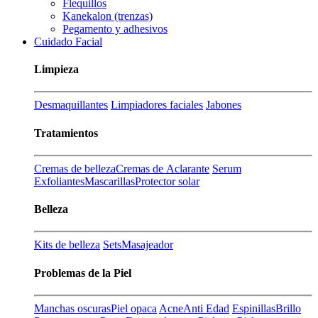
Flequillos
Kanekalon (trenzas)
Pegamento y adhesivos
Cuidado Facial
Limpieza
Desmaquillantes
Limpiadores faciales
Jabones
Tratamientos
Cremas de belleza
Cremas de Aclarante
Serum
Exfoliantes
Mascarillas
Protector solar
Belleza
Kits de belleza
Sets
Masajeador
Problemas de la Piel
Manchas oscuras
Piel opaca
Acne
Anti Edad
Espinillas
Brillo