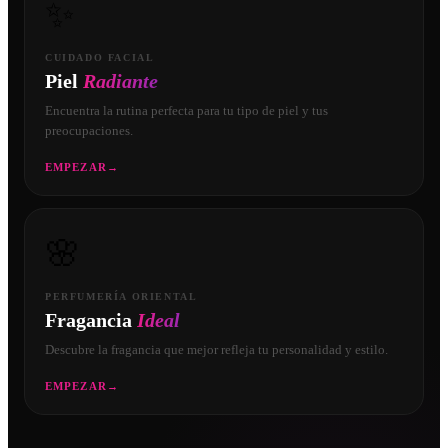
✨
CUIDADO FACIAL
Piel
Radiante
Encuentra la rutina perfecta para tu tipo de piel y tus
preocupaciones.
EMPEZAR
→
🌸
PERFUMERÍA ORIENTAL
Fragancia
Ideal
Descubre la fragancia que mejor refleja tu personalidad y estilo.
EMPEZAR
→