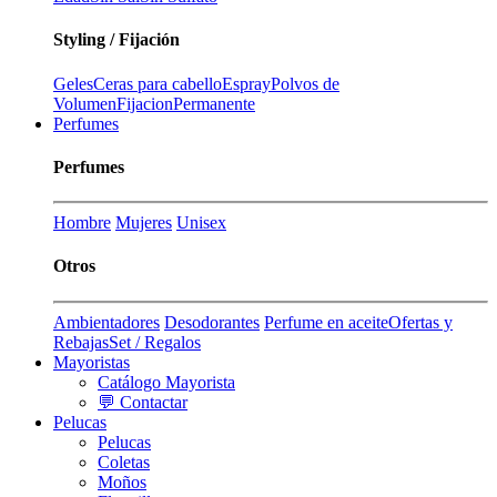
Styling / Fijación
Geles
Ceras para cabello
Espray
Polvos de
Volumen
Fijacion
Permanente
Perfumes
Perfumes
Hombre
Mujeres
Unisex
Otros
Ambientadores
Desodorantes
Perfume en aceite
Ofertas y
Rebajas
Set / Regalos
Mayoristas
Catálogo Mayorista
💬 Contactar
Pelucas
Pelucas
Coletas
Moños