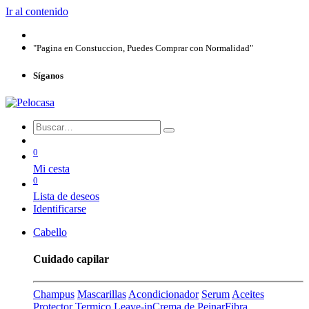
Ir al contenido
"Pagina en Constuccion, Puedes Comprar con Normalidad"
Síganos
0
Mi cesta
0
Lista de deseos
Identificarse
Cabello
Cuidado capilar
Champus
Mascarillas
Acondicionador
Serum
Aceites
Protector Termico
Leave-in
Crema de Peinar
Fibra