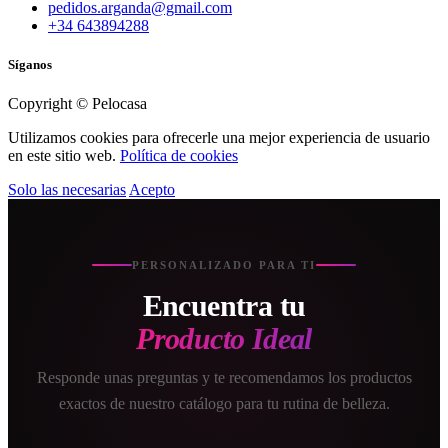
pedidos.arganda@gmail.com
+34 643894288
Síganos
Copyright © Pelocasa
Utilizamos cookies para ofrecerle una mejor experiencia de usuario
en este sitio web.
Política de cookies
Solo las necesarias
Acepto
PERSONALIZADO PARA TI
Encuentra tu
Producto Ideal
Responde unas preguntas y te recomendamos los productos
exactos de nuestro catálogo para tu rutina de belleza.