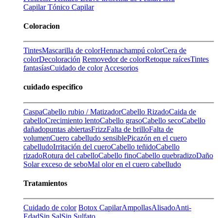
Capilar
Tónico Capilar
Coloracion
Tintes
Mascarilla de color
Henna
champú color
Cera de
color
Decoloración
Removedor de color
Retoque raíces
Tintes
fantasías
Cuidado de color
Accesorios
cuidado especifico
Caspa
Cabello rubio / Matizador
Cabello Rizado
Caida de
cabello
Crecimiento lento
Cabello graso
Cabello seco
Cabello
dañado
puntas abiertas
Frizz
Falta de brillo
Falta de
volumen
Cuero cabelludo sensible
Picazón en el cuero
cabelludo
Irritación del cuero
Cabello teñido
Cabello
rizado
Rotura del cabello
Cabello fino
Cabello quebradizo
Daño
Solar
exceso de sebo
Mal olor en el cuero cabelludo
Tratamientos
Cuidado de color
Botox Capilar
Ampollas
Alisado
Anti-
Edad
Sin Sal
Sin Sulfato