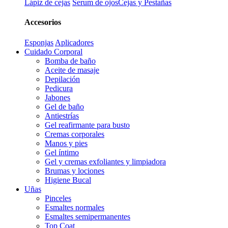
Lápiz de cejas
Serum de ojos
Cejas y Pestañas
Accesorios
Esponjas
Aplicadores
Cuidado Corporal
Bomba de baño
Aceite de masaje
Depilación
Pedicura
Jabones
Gel de baño
Antiestrías
Gel reafirmante para busto
Cremas corporales
Manos y pies
Gel íntimo
Gel y cremas exfoliantes y limpiadora
Brumas y lociones
Higiene Bucal
Uñas
Pinceles
Esmaltes normales
Esmaltes semipermanentes
Top Coat