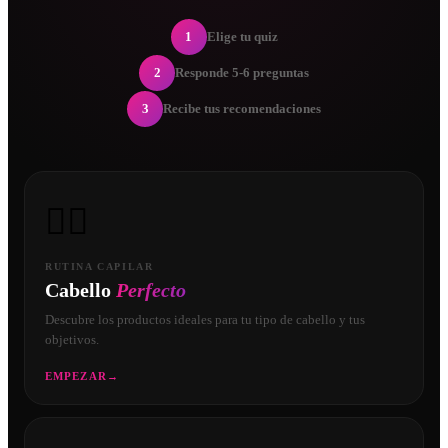
1
Elige tu quiz
2
Responde 5-6 preguntas
3
Recibe tus recomendaciones
💇‍♀️
RUTINA CAPILAR
Cabello
Perfecto
Descubre los productos ideales para tu tipo de cabello y tus
objetivos.
EMPEZAR
→