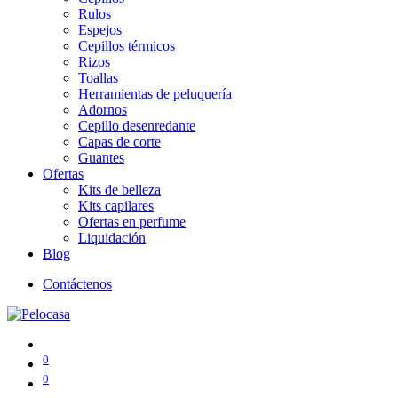
Rulos
Espejos
Cepillos térmicos
Rizos
Toallas
Herramientas de peluquería
Adornos
Cepillo desenredante
Capas de corte
Guantes
Ofertas
Kits de belleza
Kits capilares
Ofertas en perfume
Liquidación
Blog
Contáctenos
0
0