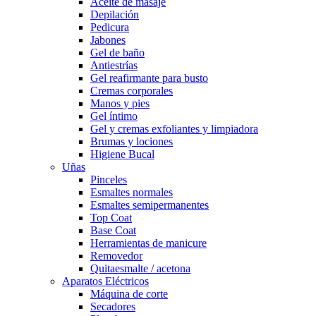
Aceite de masaje
Depilación
Pedicura
Jabones
Gel de baño
Antiestrías
Gel reafirmante para busto
Cremas corporales
Manos y pies
Gel íntimo
Gel y cremas exfoliantes y limpiadora
Brumas y lociones
Higiene Bucal
Uñas
Pinceles
Esmaltes normales
Esmaltes semipermanentes
Top Coat
Base Coat
Herramientas de manicure
Removedor
Quitaesmalte / acetona
Aparatos Eléctricos
Máquina de corte
Secadores