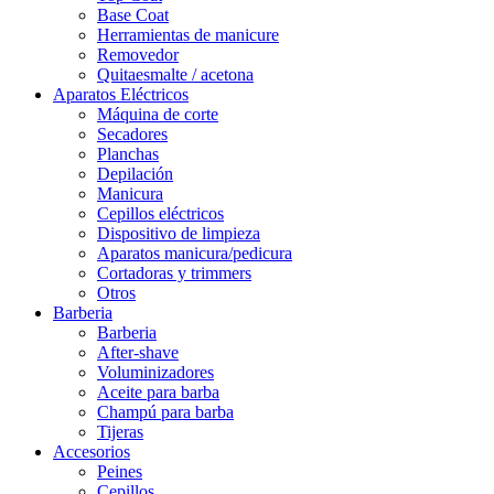
Base Coat
Herramientas de manicure
Removedor
Quitaesmalte / acetona
Aparatos Eléctricos
Máquina de corte
Secadores
Planchas
Depilación
Manicura
Cepillos eléctricos
Dispositivo de limpieza
Aparatos manicura/pedicura
Cortadoras y trimmers
Otros
Barberia
Barberia
After-shave
Voluminizadores
Aceite para barba
Champú para barba
Tijeras
Accesorios
Peines
Cepillos