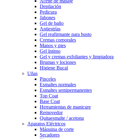
Aceite de masaje
Depilación
Pedicura
Jabones
Gel de baño
Antiestrías
Gel reafirmante para busto
Cremas corporales
Manos y pies
Gel íntimo
Gel y cremas exfoliantes y limpiadora
Brumas y lociones
Higiene Bucal
Uñas
Pinceles
Esmaltes normales
Esmaltes semipermanentes
Top Coat
Base Coat
Herramientas de manicure
Removedor
Quitaesmalte / acetona
Aparatos Eléctricos
Máquina de corte
Secadores