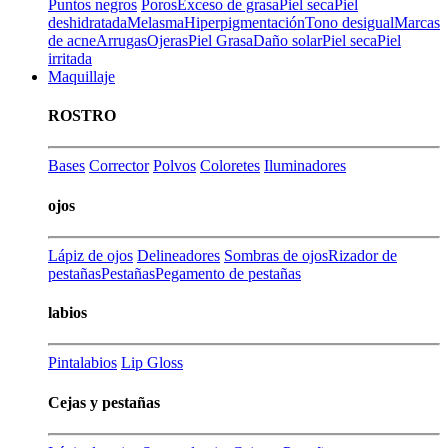
Puntos negros
Poros
Exceso de grasa
Piel seca
Piel
deshidratada
Melasma
Hiperpigmentación
Tono desigual
Marcas
de acne
Arrugas
Ojeras
Piel Grasa
Daño solar
Piel seca
Piel
irritada
Maquillaje
ROSTRO
Bases
Corrector
Polvos
Coloretes
Iluminadores
ojos
Lápiz de ojos
Delineadores
Sombras de ojos
Rizador de
pestañas
Pestañas
Pegamento de pestañas
labios
Pintalabios
Lip Gloss
Cejas y pestañas