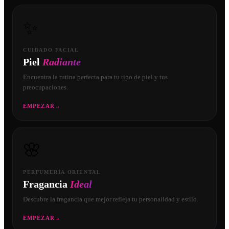
✨
CUIDADO FACIAL
Piel
Radiante
Encuentra la rutina perfecta para tu tipo de piel y tus
preocupaciones.
EMPEZAR
→
🌸
PERFUMERÍA ORIENTAL
Fragancia
Ideal
Descubre la fragancia que mejor refleja tu personalidad y estilo.
EMPEZAR
→