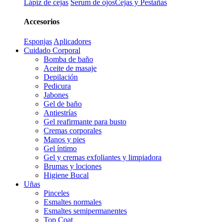
Lápiz de cejas
Serum de ojos
Cejas y Pestañas
Accesorios
Esponjas
Aplicadores
Cuidado Corporal
Bomba de baño
Aceite de masaje
Depilación
Pedicura
Jabones
Gel de baño
Antiestrías
Gel reafirmante para busto
Cremas corporales
Manos y pies
Gel íntimo
Gel y cremas exfoliantes y limpiadora
Brumas y lociones
Higiene Bucal
Uñas
Pinceles
Esmaltes normales
Esmaltes semipermanentes
Top Coat