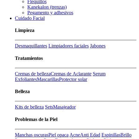
Flequillos
Kanekalon (trenzas)
Pegamento y adhesivos
Cuidado Facial
Limpieza
Desmaquillantes
Limpiadores faciales
Jabones
Tratamientos
Cremas de belleza
Cremas de Aclarante
Serum
Exfoliantes
Mascarillas
Protector solar
Belleza
Kits de belleza
Sets
Masajeador
Problemas de la Piel
Manchas oscuras
Piel opaca
Acne
Anti Edad
Espinillas
Brillo