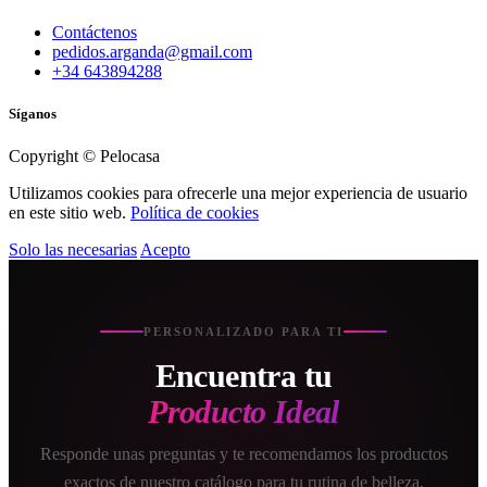
Contáctenos
pedidos.arganda@gmail.com
+34 643894288
Síganos
Copyright © Pelocasa
Utilizamos cookies para ofrecerle una mejor experiencia de usuario
en este sitio web.
Política de cookies
Solo las necesarias
Acepto
PERSONALIZADO PARA TI
Encuentra tu
Producto Ideal
Responde unas preguntas y te recomendamos los productos
exactos de nuestro catálogo para tu rutina de belleza.