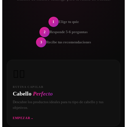
1
Elige tu quiz
2
Responde 5-6 preguntas
3
Recibe tus recomendaciones
💇‍♀️
RUTINA CAPILAR
Cabello
Perfecto
Descubre los productos ideales para tu tipo de cabello y tus
objetivos.
EMPEZAR
→