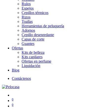
Rulos
Espejos
Cepillos térmicos
Rizos
Toallas
Herramientas de peluquería
Adornos
Cepillo desenredante
Capas de corte
Guantes
Ofertas
Kits de belleza
Kits capilares
Ofertas en perfume
Liquidación
Blog
Contáctenos
0
0