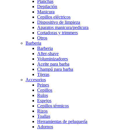
Planchas
Depilación
Manicura
Cepillos eléctricos
Dispositivo de limpieza
Aparatos manicura/pedicura
Cortadoras y trimmers
Otros
Barberia
Barberia
After-shave
Voluminizadores
Aceite para barba
Champú para barba
Tijeras
Accesorios
Peines
Cepillos
Rulos
Espejos
Cepillos térmicos
Rizos
Toallas
Herramientas de peluquería
Adornos