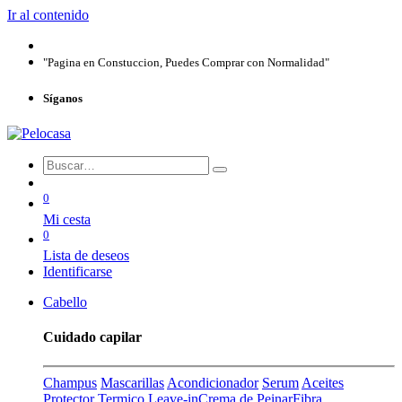
Ir al contenido
"Pagina en Constuccion, Puedes Comprar con Normalidad"
Síganos
0
Mi cesta
0
Lista de deseos
Identificarse
Cabello
Cuidado capilar
Champus
Mascarillas
Acondicionador
Serum
Aceites
Protector Termico
Leave-in
Crema de Peinar
Fibra