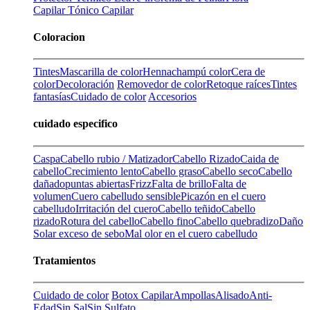
Capilar
Tónico Capilar
Coloracion
Tintes
Mascarilla de color
Henna
champú color
Cera de
color
Decoloración
Removedor de color
Retoque raíces
Tintes
fantasías
Cuidado de color
Accesorios
cuidado especifico
Caspa
Cabello rubio / Matizador
Cabello Rizado
Caida de
cabello
Crecimiento lento
Cabello graso
Cabello seco
Cabello
dañado
puntas abiertas
Frizz
Falta de brillo
Falta de
volumen
Cuero cabelludo sensible
Picazón en el cuero
cabelludo
Irritación del cuero
Cabello teñido
Cabello
rizado
Rotura del cabello
Cabello fino
Cabello quebradizo
Daño
Solar
exceso de sebo
Mal olor en el cuero cabelludo
Tratamientos
Cuidado de color
Botox Capilar
Ampollas
Alisado
Anti-
Edad
Sin Sal
Sin Sulfato