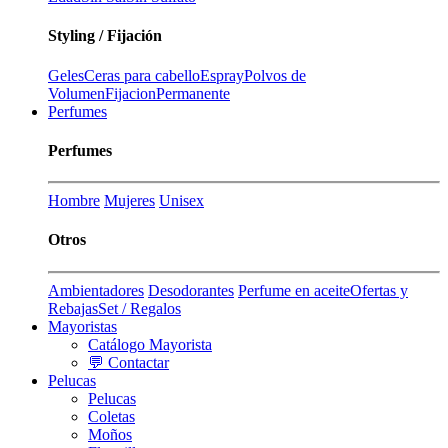
Styling / Fijación
Geles
Ceras para cabello
Espray
Polvos de
Volumen
Fijacion
Permanente
Perfumes
Perfumes
Hombre
Mujeres
Unisex
Otros
Ambientadores
Desodorantes
Perfume en aceite
Ofertas y
Rebajas
Set / Regalos
Mayoristas
Catálogo Mayorista
💬 Contactar
Pelucas
Pelucas
Coletas
Moños